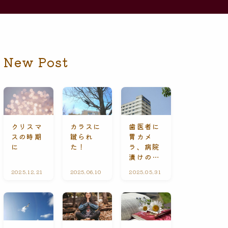
New Post
クリスマ
カラスに
歯医者に
スの時期
蹴られ
胃カメ
に
た！
ラ、病院
漬けの休
日
2025.12.21
礼
2025.06.10
ひ
2025.05.31
A
拝
と
l
に
り
l
て
ご
C
と
o
n
t
e