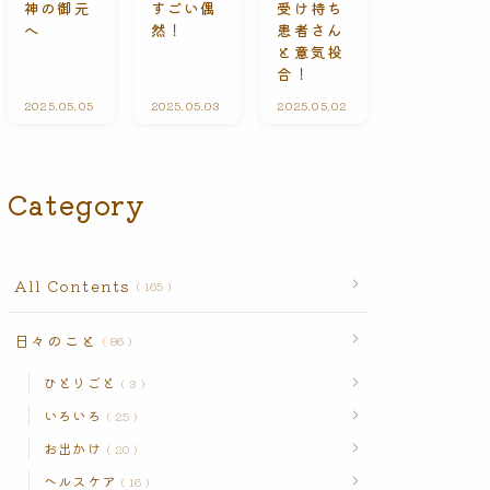
受け持ち
神の御元
すごい偶
n
患者さん
へ
然！
t
s
と意気投
合！
2025.05.05
A
2025.05.03
ひ
2025.05.02
A
l
と
l
l
り
l
C
ご
C
o
と
o
n
n
Category
t
t
e
e
n
n
t
t
s
s
All Contents
165
日々のこと
86
ひとりごと
3
いろいろ
25
お出かけ
20
ヘルスケア
16