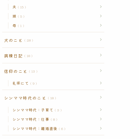
夫
15
娘
5
母
1
犬のこと
28
病棟日記
18
信仰のこと
13
礼拝にて
9
シンママ時代のこと
18
シンママ時代：子育て
3
シンママ時代：仕事
8
シンママ時代：離婚直後
6