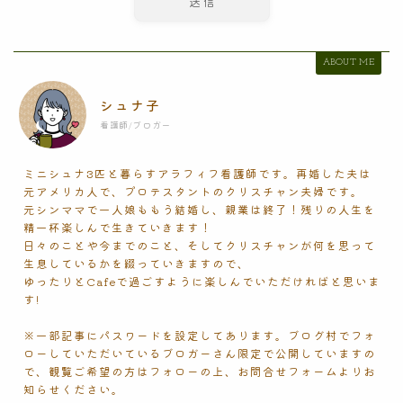
ABOUT ME
シュナ子
看護師/ブロガー
ミニシュナ3匹と暮らすアラフィフ看護師です。再婚した夫は
元アメリカ人で、プロテスタントのクリスチャン夫婦です。
元シンママで一人娘ももう結婚し、親業は終了！残りの人生を
精一杯楽しんで生きていきます！
日々のことや今までのこと、そしてクリスチャンが何を思って
生息しているかを綴っていきますので、
ゆったりとCafeで過ごすように楽しんでいただければと思いま
す!
※一部記事にパスワードを設定してあります。ブログ村でフォ
ローしていただいているブロガーさん限定で公開していますの
で、観覧ご希望の方はフォローの上、お問合せフォームよりお
知らせください。