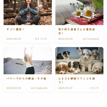
すごい偶然！
受け持ち患者さんと意気投
合！
2025.05.03
ひとりごと
2025.05.02
All Contents
パワハラからの解放・その後
ふるさと納税でワンコを救
う！
2025.03.02
All Contents
2025.02.27
いろいろ