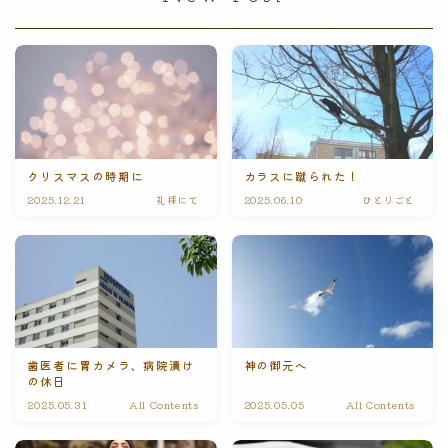
クリスマスの時期に
カラスに蹴られた！
2025.12.21
礼拝にて
2025.06.10
ひとりごと
歯医者に胃カメラ、病院漬け
神の御元へ
の休日
2025.05.31
All Contents
2025.05.05
All Contents