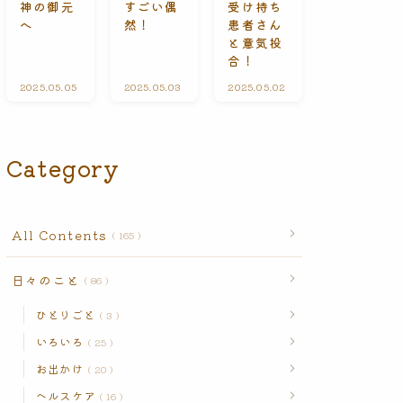
受け持ち
神の御元
すごい偶
n
患者さん
へ
然！
t
s
と意気投
合！
2025.05.05
A
2025.05.03
ひ
2025.05.02
A
l
と
l
l
り
l
C
ご
C
o
と
o
n
n
Category
t
t
e
e
n
n
t
t
s
s
All Contents
165
日々のこと
86
ひとりごと
3
いろいろ
25
お出かけ
20
ヘルスケア
16