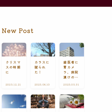
New Post
クリスマ
カラスに
歯医者に
スの時期
蹴られ
胃カメ
に
た！
ラ、病院
漬けの休
日
2025.12.21
礼
2025.06.10
ひ
2025.05.31
A
拝
と
l
に
り
l
て
ご
C
と
o
n
t
e