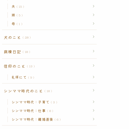
夫
15
娘
5
母
1
犬のこと
28
病棟日記
18
信仰のこと
13
礼拝にて
9
シンママ時代のこと
18
シンママ時代：子育て
3
シンママ時代：仕事
8
シンママ時代：離婚直後
6