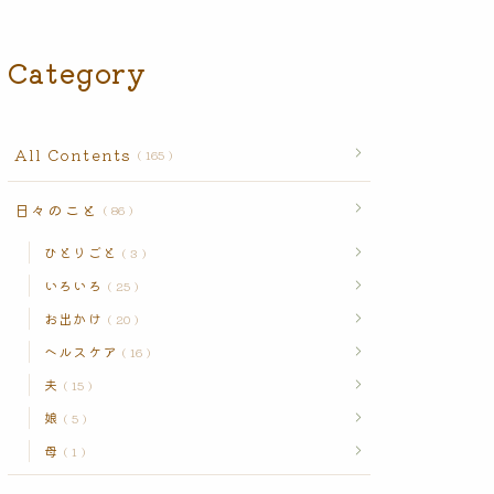
l
り
l
C
ご
C
o
と
o
n
n
Category
t
t
e
e
n
n
t
t
s
s
All Contents
165
日々のこと
86
ひとりごと
3
いろいろ
25
お出かけ
20
ヘルスケア
16
夫
15
娘
5
母
1