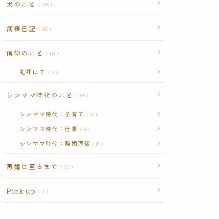
犬のこと
28
病棟日記
18
信仰のこと
13
礼拝にて
9
シンママ時代のこと
18
シンママ時代：子育て
3
シンママ時代：仕事
8
シンママ時代：離婚直後
6
再婚に至るまで
11
Pick up
1