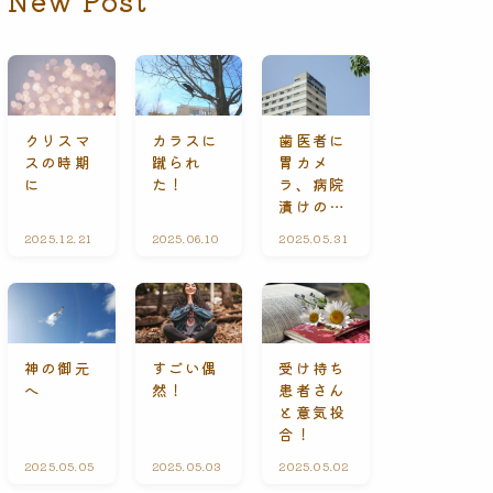
New Post
クリスマ
カラスに
歯医者に
スの時期
蹴られ
胃カメ
に
た！
ラ、病院
漬けの休
日
2025.12.21
礼
2025.06.10
ひ
2025.05.31
A
拝
と
l
に
り
l
て
ご
C
と
o
n
t
e
受け持ち
神の御元
すごい偶
n
患者さん
へ
然！
t
s
と意気投
合！
2025.05.05
A
2025.05.03
ひ
2025.05.02
A
l
と
l