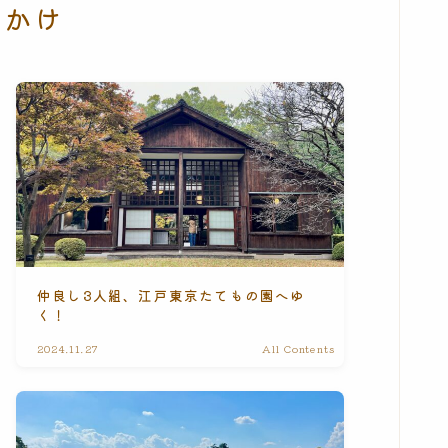
出かけ
仲良し3人組、江戸東京たてもの園へゆ
く！
2024.11.27
All Contents