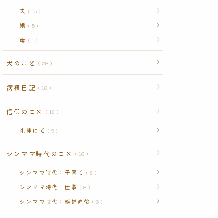
夫
15
娘
5
母
1
犬のこと
28
病棟日記
18
信仰のこと
13
礼拝にて
9
シンママ時代のこと
18
シンママ時代：子育て
3
シンママ時代：仕事
8
シンママ時代：離婚直後
6