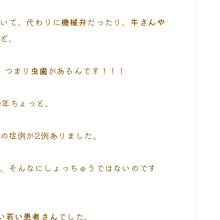
除いて、代わりに
機械弁
だったり、
牛さんや
けど、
、つまり
虫歯
があるんです！！！
0年ちょっと、
の症例が2例ありました。
で、そんなにしょっちゅうではないのです
い若い患者さん
でした。