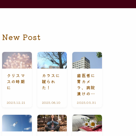
New Post
クリスマ
カラスに
歯医者に
スの時期
蹴られ
胃カメ
に
た！
ラ、病院
漬けの休
日
2025.12.21
礼
2025.06.10
ひ
2025.05.31
A
拝
と
l
に
り
l
て
ご
C
と
o
n
t
e