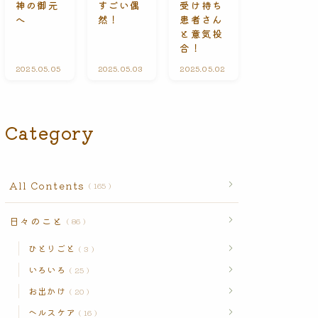
受け持ち
神の御元
すごい偶
n
患者さん
へ
然！
t
s
と意気投
合！
2025.05.05
A
2025.05.03
ひ
2025.05.02
A
l
と
l
l
り
l
C
ご
C
o
と
o
n
n
Category
t
t
e
e
n
n
t
t
s
s
All Contents
165
日々のこと
86
ひとりごと
3
いろいろ
25
お出かけ
20
ヘルスケア
16