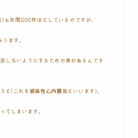
)も年間200件ほどしているのですが、
あります。
逆流しないようにするための
弁
があるんです
うと(これを
感染性心内膜炎
といいます)、
なってしまいます。