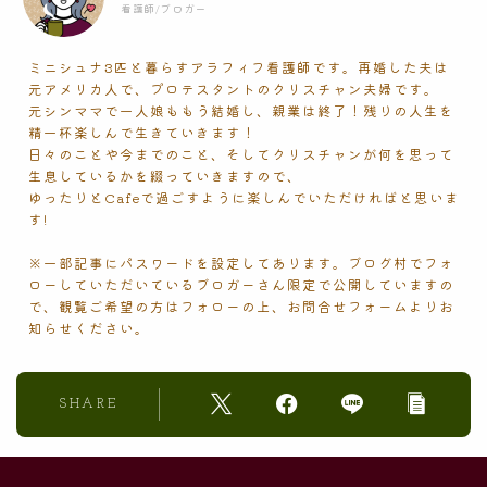
看護師/ブロガー
ミニシュナ3匹と暮らすアラフィフ看護師です。再婚した夫は
元アメリカ人で、プロテスタントのクリスチャン夫婦です。
元シンママで一人娘ももう結婚し、親業は終了！残りの人生を
精一杯楽しんで生きていきます！
日々のことや今までのこと、そしてクリスチャンが何を思って
生息しているかを綴っていきますので、
ゆったりとCafeで過ごすように楽しんでいただければと思いま
す!
※一部記事にパスワードを設定してあります。ブログ村でフォ
ローしていただいているブロガーさん限定で公開していますの
で、観覧ご希望の方はフォローの上、お問合せフォームよりお
知らせください。
SHARE