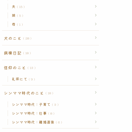
夫
15
娘
5
母
1
犬のこと
28
病棟日記
18
信仰のこと
13
礼拝にて
9
シンママ時代のこと
18
シンママ時代：子育て
3
シンママ時代：仕事
8
シンママ時代：離婚直後
6