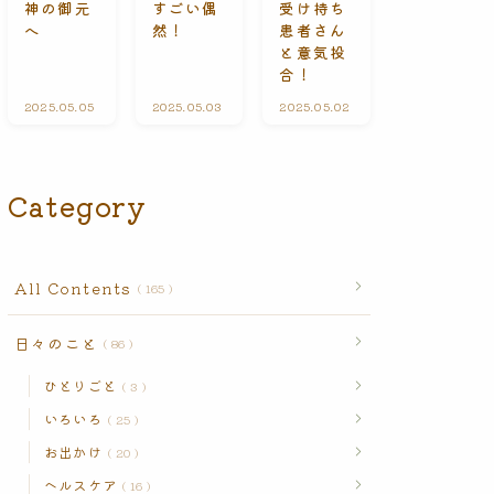
受け持ち
神の御元
すごい偶
n
患者さん
へ
然！
t
s
と意気投
合！
2025.05.05
A
2025.05.03
ひ
2025.05.02
A
l
と
l
l
り
l
C
ご
C
o
と
o
n
n
Category
t
t
e
e
n
n
t
t
s
s
All Contents
165
日々のこと
86
ひとりごと
3
いろいろ
25
お出かけ
20
ヘルスケア
16