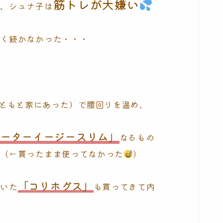
筋トレが大嫌い
が、シュナ子は
たく続かなかった・・・
ともと家にあった）で腰回りを温め、
ベーターイージースリム」
なるもの
。（←買ったまま使ってなかった
）
「コリホグス」
でいた
も買ってきて内