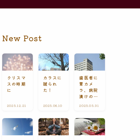
New Post
クリスマ
カラスに
歯医者に
スの時期
蹴られ
胃カメ
に
た！
ラ、病院
漬けの休
日
2025.12.21
礼
2025.06.10
ひ
2025.05.31
A
拝
と
l
に
り
l
て
ご
C
と
o
n
t
e