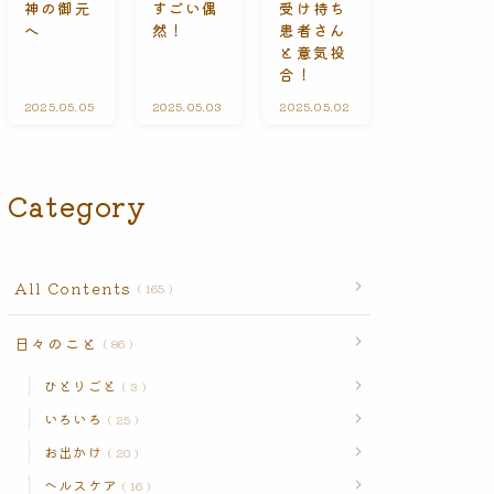
受け持ち
神の御元
すごい偶
n
患者さん
へ
然！
t
s
と意気投
合！
2025.05.05
A
2025.05.03
ひ
2025.05.02
A
l
と
l
l
り
l
C
ご
C
o
と
o
n
n
Category
t
t
e
e
n
n
t
t
s
s
All Contents
165
日々のこと
86
ひとりごと
3
いろいろ
25
お出かけ
20
ヘルスケア
16