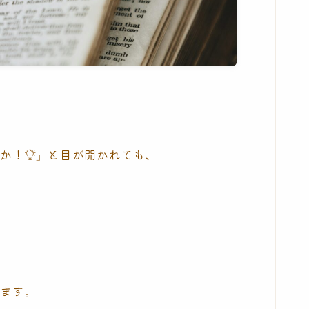
とか！
と目が開かれても、
」
います。