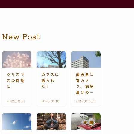
New Post
クリスマ
カラスに
歯医者に
スの時期
蹴られ
胃カメ
に
た！
ラ、病院
漬けの休
日
2025.12.21
礼
2025.06.10
ひ
2025.05.31
A
拝
と
l
に
り
l
て
ご
C
と
o
n
t
e