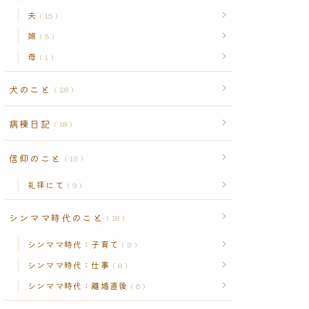
夫
15
娘
5
母
1
犬のこと
28
病棟日記
18
信仰のこと
13
礼拝にて
9
シンママ時代のこと
18
シンママ時代：子育て
3
シンママ時代：仕事
8
シンママ時代：離婚直後
6