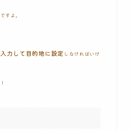
んですよ。
ら入力して目的地に設定
しなければいけ
ど！