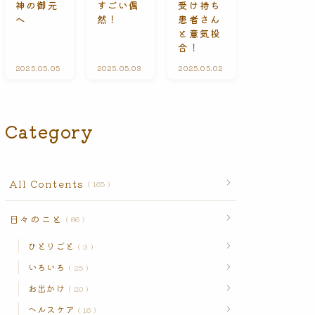
受け持ち
神の御元
すごい偶
n
患者さん
へ
然！
t
s
と意気投
合！
2025.05.05
A
2025.05.03
ひ
2025.05.02
A
l
と
l
l
り
l
C
ご
C
o
と
o
n
n
Category
t
t
e
e
n
n
t
t
s
s
All Contents
165
日々のこと
86
ひとりごと
3
いろいろ
25
お出かけ
20
ヘルスケア
16