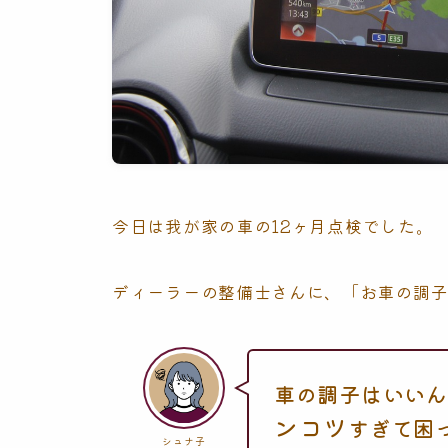
今日は我が家の車の12ヶ月点検でした。
ディーラーの整備士さんに、「お車の調
車の調子はいいん
ンコツ
すぎて困
シュナ子