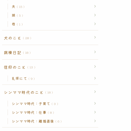
夫
15
娘
5
母
1
犬のこと
28
病棟日記
18
信仰のこと
13
礼拝にて
9
シンママ時代のこと
18
シンママ時代：子育て
3
シンママ時代：仕事
8
シンママ時代：離婚直後
6