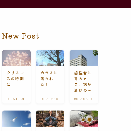
New Post
クリスマ
カラスに
歯医者に
スの時期
蹴られ
胃カメ
に
た！
ラ、病院
漬けの休
日
2025.12.21
礼
2025.06.10
ひ
2025.05.31
A
拝
と
l
に
り
l
て
ご
C
と
o
n
t
e