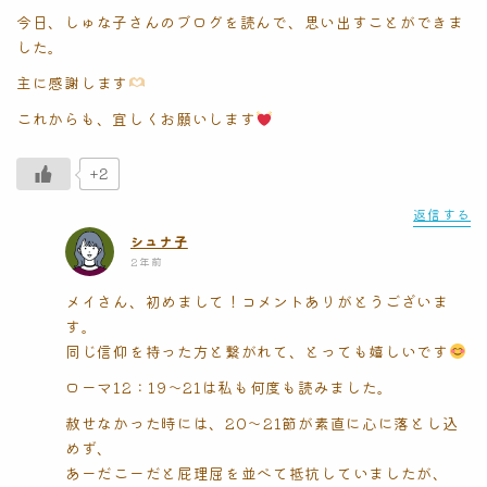
今日、しゅな子さんのブログを読んで、思い出すことができま
した。
主に感謝します
これからも、宜しくお願いします
+2
返信する
シュナ子
2年前
メイさん、初めまして！コメントありがとうございま
す。
同じ信仰を持った方と繋がれて、とっても嬉しいです
ローマ12：19〜21は私も何度も読みました。
赦せなかった時には、20〜21節が素直に心に落とし込
めず、
あーだこーだと屁理屈を並べて抵抗していましたが、