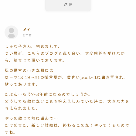
メイ
2年前
しゅな子さん、初めまして。
つい最近、こちらのブログと巡り会い、大変感銘を受けなが
ら、読ませて頂いております。
私の寝室の小さな机には
ローマ12:19〜21の御言葉が、黄色いpost-itに書き写され、
貼ってあります。
たぶん…もう7-8年前になるのでしょうか。
どうしても赦せないことを抱え苦しんでいた時に、大きな力を
与えられました。
やっと赦せて前に進んで…
だけどまた、新しい試練は、終わることなくやってくるもので
すね。