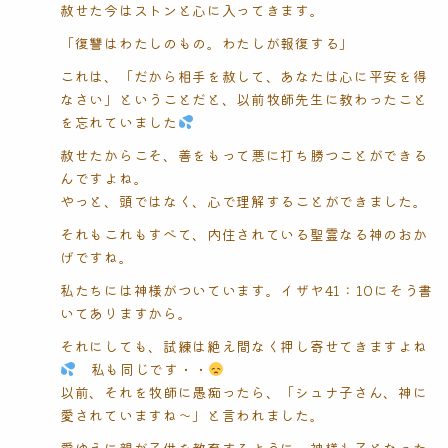
赦せた今はストンと心に入ってきます。
「復讐はわたしのもの。わたしが報復する」
これは、「だから相手を赦して、あなたは心に平安を得
なさい」ということだと、以前牧師先生に教わったこと
を忘れていました
赦せたからこそ、善をもって悪に打ち勝つことができる
んですよね。
やっと、頭ではなく、心で理解することができました。
それもこれもすべて、内住されている聖霊なる神のおか
げですね。
私たちには神様がついています。イザヤ41：10にそう書
いてありますから。
それにしても、試練は絶え間なく押し寄せてきますよね
私も同じです・・
以前、それを牧師に愚痴ったら、「シュナ子さん、神に
愛されていますね〜」と言われました。
愛ゆえに親が子供を教育するように、神様も子となった