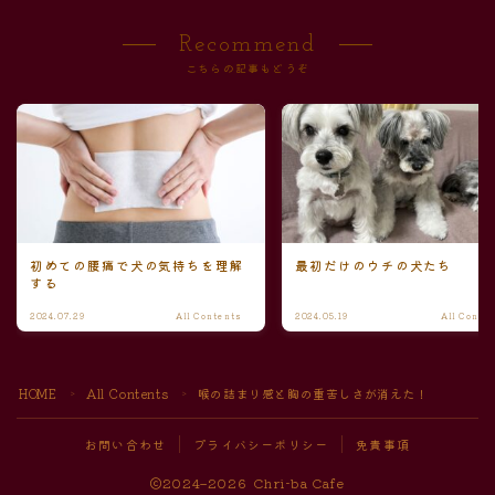
Recommend
こちらの記事もどうぞ
初めての腰痛で犬の気持ちを理解
最初だけのウチの犬たち
する
2024.07.29
All Contents
2024.05.19
All Conte
HOME
All Contents
喉の詰まり感と胸の重苦しさが消えた！
＞
＞
お問い合わせ
プライバシーポリシー
免責事項
2024–2026 Chri-ba Cafe