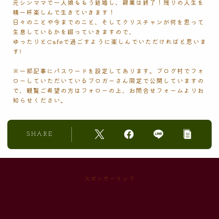
元シンママで一人娘ももう結婚し、親業は終了！残りの人生を
精一杯楽しんで生きていきます！
日々のことや今までのこと、そしてクリスチャンが何を思って
生息しているかを綴っていきますので、
ゆったりとCafeで過ごすように楽しんでいただければと思いま
す!
※一部記事にパスワードを設定してあります。ブログ村でフォ
ローしていただいているブロガーさん限定で公開していますの
で、観覧ご希望の方はフォローの上、お問合せフォームよりお
知らせください。
SHARE
スポンサーリンク