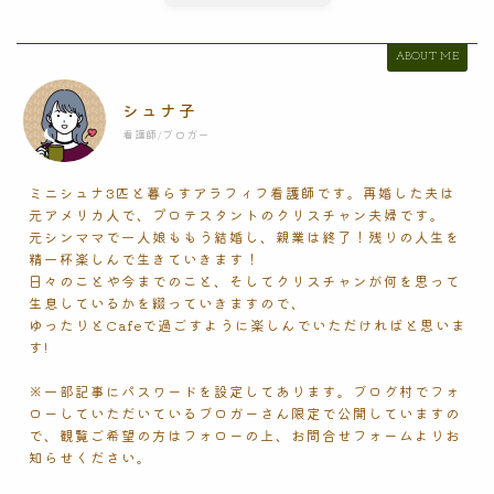
ABOUT ME
シュナ子
看護師/ブロガー
ミニシュナ3匹と暮らすアラフィフ看護師です。再婚した夫は
元アメリカ人で、プロテスタントのクリスチャン夫婦です。
元シンママで一人娘ももう結婚し、親業は終了！残りの人生を
精一杯楽しんで生きていきます！
日々のことや今までのこと、そしてクリスチャンが何を思って
生息しているかを綴っていきますので、
ゆったりとCafeで過ごすように楽しんでいただければと思いま
す!
※一部記事にパスワードを設定してあります。ブログ村でフォ
ローしていただいているブロガーさん限定で公開していますの
で、観覧ご希望の方はフォローの上、お問合せフォームよりお
知らせください。