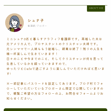
ABOUT ME
シュナ子
看護師/ブロガー
ミニシュナ3匹と暮らすアラフィフ看護師です。再婚した夫は
元アメリカ人で、プロテスタントのクリスチャン夫婦です。
元シンママで一人娘ももう結婚し、親業は終了！残りの人生を
精一杯楽しんで生きていきます！
日々のことや今までのこと、そしてクリスチャンが何を思って
生息しているかを綴っていきますので、
ゆったりとCafeで過ごすように楽しんでいただければと思いま
す!
※一部記事にパスワードを設定してあります。ブログ村でフォ
ローしていただいているブロガーさん限定で公開していますの
で、観覧ご希望の方はフォローの上、お問合せフォームよりお
知らせください。