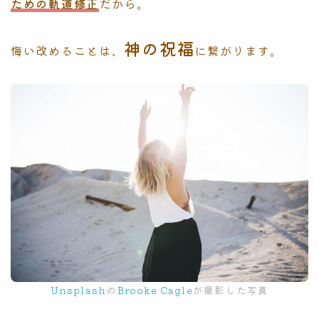
ための軌道修正
だから。
神の祝福
悔い改めることは、
に繋がります。
Unsplash
の
Brooke Cagle
が撮影した写真