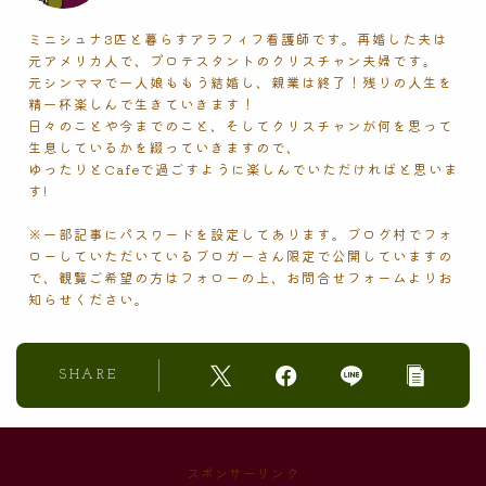
ミニシュナ3匹と暮らすアラフィフ看護師です。再婚した夫は
元アメリカ人で、プロテスタントのクリスチャン夫婦です。
元シンママで一人娘ももう結婚し、親業は終了！残りの人生を
精一杯楽しんで生きていきます！
日々のことや今までのこと、そしてクリスチャンが何を思って
生息しているかを綴っていきますので、
ゆったりとCafeで過ごすように楽しんでいただければと思いま
す!
※一部記事にパスワードを設定してあります。ブログ村でフォ
ローしていただいているブロガーさん限定で公開していますの
で、観覧ご希望の方はフォローの上、お問合せフォームよりお
知らせください。
SHARE
スポンサーリンク