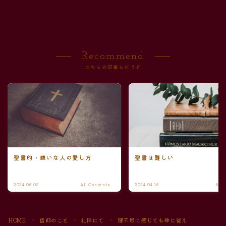
Recommend
こちらの記事もどうぞ
聖書的・嫌いな人の愛し方
聖書は難しい
2024.06.03
All Contents
2024.04.16
礼拝
HOME
信仰のこと
礼拝にて
理不尽に感じても神に従え
＞
＞
＞