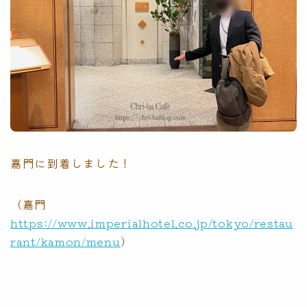
嘉門に到着しました！
（嘉門
https://www.imperialhotel.co.jp/tokyo/restau
rant/kamon/menu
）