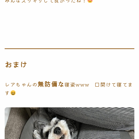
みんなスッキリして良かったね！
おまけ
無防備な
レアちゃんの
寝姿www 口開けて寝てま
す