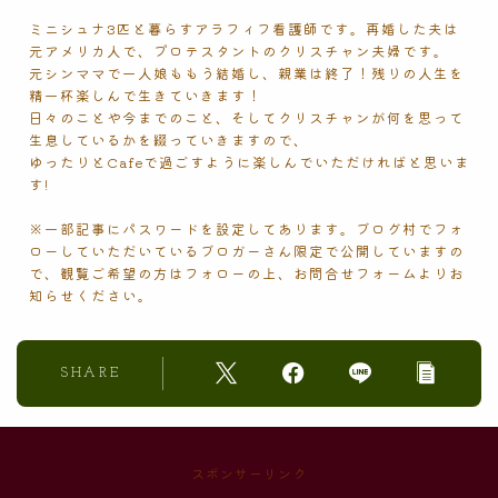
ミニシュナ3匹と暮らすアラフィフ看護師です。再婚した夫は
元アメリカ人で、プロテスタントのクリスチャン夫婦です。
元シンママで一人娘ももう結婚し、親業は終了！残りの人生を
精一杯楽しんで生きていきます！
日々のことや今までのこと、そしてクリスチャンが何を思って
生息しているかを綴っていきますので、
ゆったりとCafeで過ごすように楽しんでいただければと思いま
す!
※一部記事にパスワードを設定してあります。ブログ村でフォ
ローしていただいているブロガーさん限定で公開していますの
で、観覧ご希望の方はフォローの上、お問合せフォームよりお
知らせください。
SHARE
スポンサーリンク