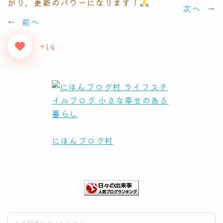
がり、更新のパワーになります！
次へ
→
←
前へ
+14
にほんブログ村