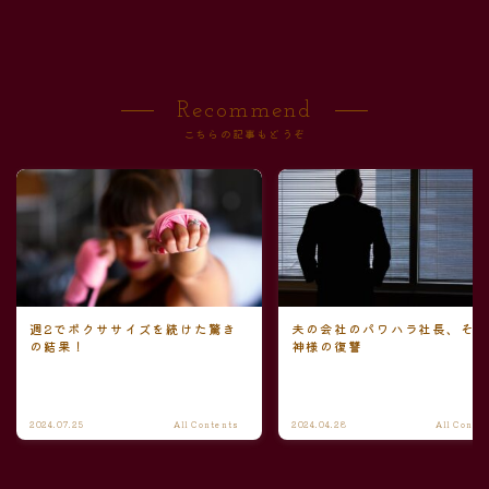
Recommend
こちらの記事もどうぞ
週2でボクササイズを続けた驚き
夫の会社のパワハラ社長、そ
の結果！
神様の復讐
2024.07.25
All Contents
2024.04.28
All Conte