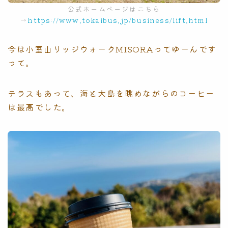
公式ホームページはこちら
→
https://www.tokaibus.jp/business/lift.html
今は小室山リッジウォークMISORAってゆーんです
って。
テラスもあって、海と大島を眺めながらのコーヒー
は最高でした。