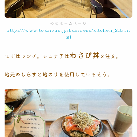
公式ホームページ
https://www.tokaibus.jp/business/kitchen_218.ht
ml
わさび丼
まずはランチ。シュナ子は
を注文。
地元のしらす
と
地のり
を使用しているそう。