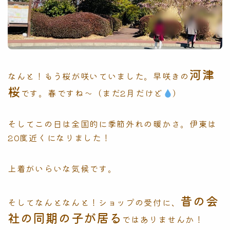
河津
なんと！もう桜が咲いていました。早咲きの
桜
です。春ですね〜（まだ2月だけど
）
そしてこの日は全国的に季節外れの暖かさ。伊東は
20度近くになりました！
上着がいらいな気候です。
昔の会
そしてなんとなんと！ショップの受付に、
社の同期の子が居る
ではありませんか！