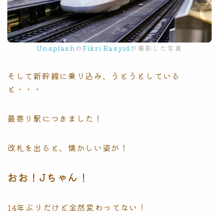
Unsplash
の
Fikri Rasyid
が撮影した写真
そして新幹線に乗り込み、うとうとしている
と・・・
最寄り駅につきました！
改札を出ると、懐かしい姿が！
おお！Jちゃん！
14年ぶりだけど全然変わってない！