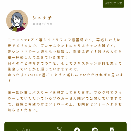
ABOUT ME
シュナ子
看護師/ブロガー
ミニシュナ3匹と暮らすアラフィフ看護師です。再婚した夫は
元アメリカ人で、プロテスタントのクリスチャン夫婦です。
元シンママで一人娘ももう結婚し、親業は終了！残りの人生を
精一杯楽しんで生きていきます！
日々のことや今までのこと、そしてクリスチャンが何を思って
生息しているかを綴っていきますので、
ゆったりとCafeで過ごすように楽しんでいただければと思いま
す!
※一部記事にパスワードを設定してあります。ブログ村でフォ
ローしていただいているブロガーさん限定で公開していますの
で、観覧ご希望の方はフォローの上、お問合せフォームよりお
知らせください。
SHARE