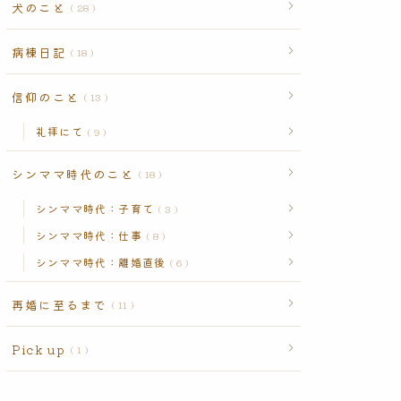
犬のこと
28
病棟日記
18
信仰のこと
13
礼拝にて
9
シンママ時代のこと
18
シンママ時代：子育て
3
シンママ時代：仕事
8
シンママ時代：離婚直後
6
再婚に至るまで
11
Pick up
1