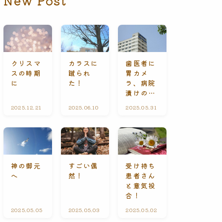
New Post
クリスマ
カラスに
歯医者に
スの時期
蹴られ
胃カメ
に
た！
ラ、病院
漬けの休
日
2025.12.21
礼
2025.06.10
ひ
2025.05.31
A
拝
と
l
に
り
l
て
ご
C
と
o
n
t
e
受け持ち
神の御元
すごい偶
n
患者さん
へ
然！
t
s
と意気投
合！
2025.05.05
A
2025.05.03
ひ
2025.05.02
A
l
と
l