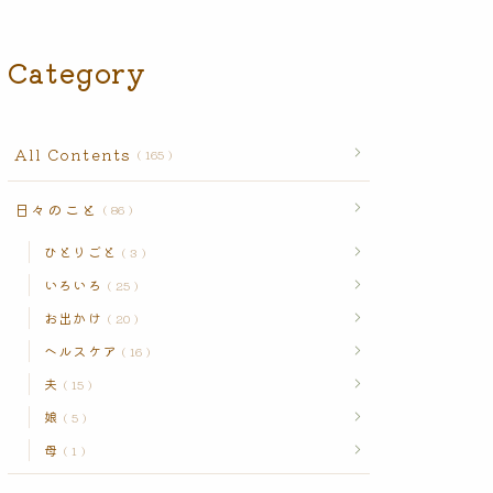
l
り
l
C
ご
C
o
と
o
n
n
Category
t
t
e
e
n
n
t
t
s
s
All Contents
165
日々のこと
86
ひとりごと
3
いろいろ
25
お出かけ
20
ヘルスケア
16
夫
15
娘
5
母
1