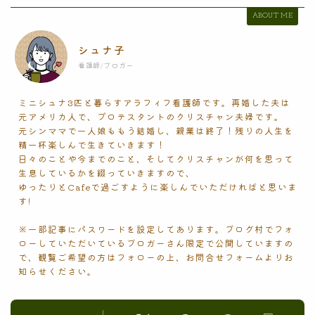
ABOUT ME
シュナ子
看護師/ブロガー
ミニシュナ3匹と暮らすアラフィフ看護師です。再婚した夫は
元アメリカ人で、プロテスタントのクリスチャン夫婦です。
元シンママで一人娘ももう結婚し、親業は終了！残りの人生を
精一杯楽しんで生きていきます！
日々のことや今までのこと、そしてクリスチャンが何を思って
生息しているかを綴っていきますので、
ゆったりとCafeで過ごすように楽しんでいただければと思いま
す!
※一部記事にパスワードを設定してあります。ブログ村でフォ
ローしていただいているブロガーさん限定で公開していますの
で、観覧ご希望の方はフォローの上、お問合せフォームよりお
知らせください。