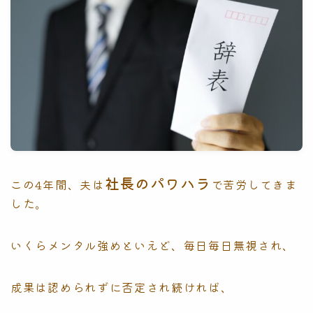
社長のパワハラ
この4年間、夫は
で苦労してきま
した。
いくらメンタル強めといえど、毎日毎日無視され、
成果は認められずに否定され続ければ、