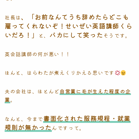
、「お前なんてうち辞めたらどこも
社長は
雇ってくれないぞ！せいぜい英語講師くら
いだろ！」
バカにして笑った
と、
そうです。
英会話講師の何が悪い！！
ほんと、はらわたが煮えくりかえる思いです
夫の会社は、ほとんど
自営業に毛が生えた程度の企
業
。
書面化された服務規程・就業
なんと、今まで
規則が無かった
んですって。