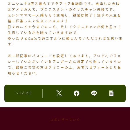
ミニシュナ3匹と暮らすアラフィフ看護師です。再婚した夫は
元アメリカ人で、プロテスタントのクリスチャン夫婦です。
元シンママで一人娘ももう結婚し、親業は終了！残りの人生を
精一杯楽しんで生きていきます！
日々のことや今までのこと、そしてクリスチャンが何を思って
生息しているかを綴っていきますので、
ゆったりとCafeで過ごすように楽しんでいただければと思いま
す!
※一部記事にパスワードを設定してあります。ブログ村でフォ
ローしていただいているブロガーさん限定で公開していますの
で、観覧ご希望の方はフォローの上、お問合せフォームよりお
知らせください。
SHARE
スポンサーリンク