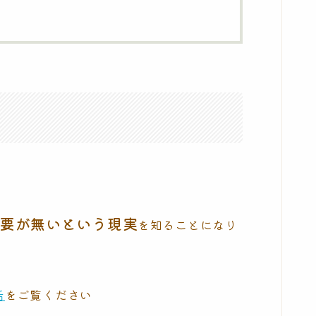
要が無いという現実
を知ることになり
活
をご覧ください