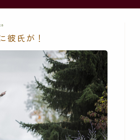
ts
に彼氏が！