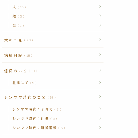
夫
15
娘
5
母
1
犬のこと
28
病棟日記
18
信仰のこと
13
礼拝にて
9
シンママ時代のこと
18
シンママ時代：子育て
3
シンママ時代：仕事
8
シンママ時代：離婚直後
6