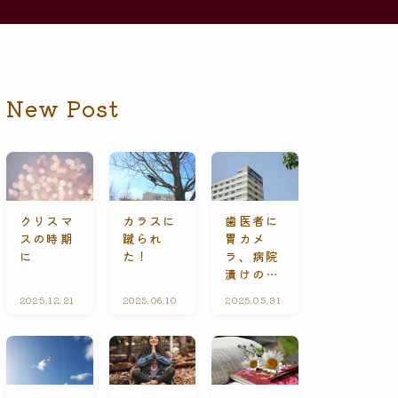
New Post
クリスマ
カラスに
歯医者に
スの時期
蹴られ
胃カメ
に
た！
ラ、病院
漬けの休
日
2025.12.21
礼
2025.06.10
ひ
2025.05.31
A
拝
と
l
に
り
l
て
ご
C
と
o
n
t
e