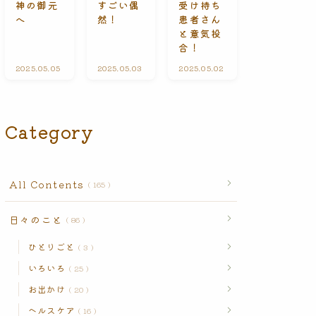
受け持ち
神の御元
すごい偶
n
患者さん
へ
然！
t
s
と意気投
合！
2025.05.05
A
2025.05.03
ひ
2025.05.02
A
l
と
l
l
り
l
C
ご
C
o
と
o
n
n
Category
t
t
e
e
n
n
t
t
s
s
All Contents
165
日々のこと
86
ひとりごと
3
いろいろ
25
お出かけ
20
ヘルスケア
16